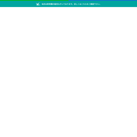
2024.10.08 18:59
ホンダ除雪機
HSS1170i
今回はホンダ除雪機
HSS1170iを買取らせてい
ただきました。 最強の11
馬力エンジンを搭載したホ
ンダのハイブリッド除雪機
です。 角型ブロワ投雪口の
採用により、かなり遠くま
で雪を飛ばせます。 さら
に…
Load More