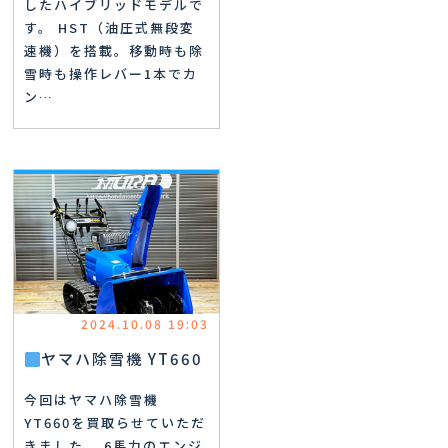
したハイブリッドモデルで
す。 HST（油圧式無段変
速機）を搭載。移動時も除
雪時も操作レバー1本でカ
ン…
2024.10.08 19:03
ヤマハ除雪機 YT660
今回はヤマハ除雪機
YT660を買取らせていただ
きました。 6馬力のエンジ