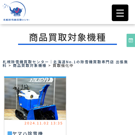
商品買取対象機種
札幌除雪機買取センター｜北海道No.1の除雪機買取専門店 出張無
料
>
商品買取対象機種
>
買取強化中
2024.11.02 13:35
ヤマハ除雪機