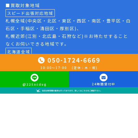
■買取対象地域
スピード出張対応地域
札幌全域(中央区・北区・東区・西区・南区・豊平区・白
石区・手稲区・清田区・厚別区)、
札幌近郊(江別・北広島・石狩など)※お待たせすること
なくお伺いできる地域です。
北海道全域
050-1724-6669
※スケジュールを調整させて頂いた上でお伺いいたしま
す。
10:00〜17:00 (定休：木・祝)
★店頭への持ち込みも大歓迎です。ご利用ください。
24時間受付中
@225acdug
カテゴリ別買取商品一覧