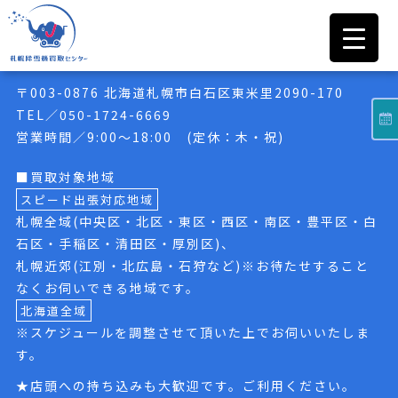
札幌除雪機買取センター
〒003-0876 北海道札幌市白石区東米里2090-170
TEL／050-1724-6669
営業時間／9:00〜18:00 (定休：木・祝)
■買取対象地域
スピード出張対応地域
札幌全域(中央区・北区・東区・西区・南区・豊平区・白
石区・手稲区・清田区・厚別区)、
札幌近郊(江別・北広島・石狩など)※お待たせすること
なくお伺いできる地域です。
北海道全域
※スケジュールを調整させて頂いた上でお伺いいたしま
す。
★店頭への持ち込みも大歓迎です。ご利用ください。