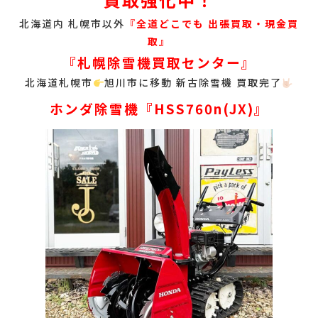
北海道内 札幌市以外
『
全道どこでも 出張買取・現金買
取』
『札幌除雪機買取センター』
北海道札幌市
旭川市に移動 新古除雪機 買取完了
ホンダ除雪機『HSS760n(JX)』