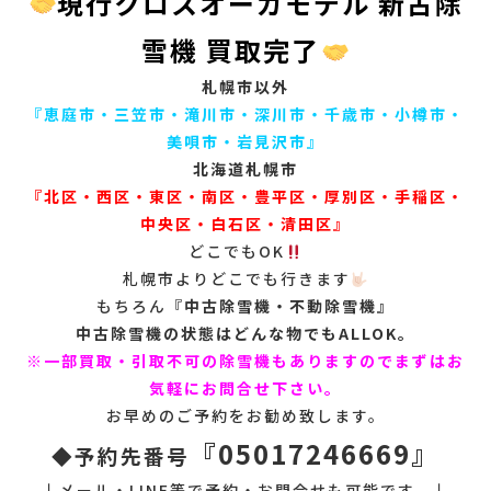
現行クロスオーガモデル 新古除
雪機 買取完了
札幌市以外
『恵庭市・三笠市・滝川市・深川市・千歳市・小樽市・
美唄市・岩見沢市』
北海道札幌市
『北区・西区・東区・南区・豊平区・厚別区・手稲区・
中央区・白石区・清田区』
どこでもOK
札幌市よりどこでも行きます
もちろん『
中古除雪機・不動除雪機』
中古除雪機の状態はどんな物でもALLOK。
※一部買取・引取不可の除雪機もありますのでまずはお
気軽にお問合せ下さい。
お早めのご予約をお勧め致します。
『05017246669』
◆予約先番号
↓メール・LINE等で予約・お問合せも可能です。↓