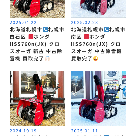
2025.04.22
2025.02.28
北海道札幌市
札幌市
北海道札幌市
札幌市
白石区
ホンダ
南区
ホンダ
HSS760n(JX) クロ
HSS760n(JX) クロ
スオーガ 新古 中古除
スオーガ 中古除雪機
雪機 買取完了
買取完了
2024.10.19
2025.01.11