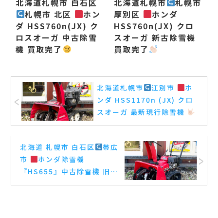
北海道札幌市 白石区
北海道札幌市
札幌市
札幌市 北区
ホン
厚別区
ホンダ
ダ HSS760n(JX) ク
HSS760n(JX) クロ
ロスオーガ 中古除雪
スオーガ 新古除雪機
機 買取完了
買取完了
北海道札幌市
江別市
ホ
ンダ HSS1170n (JX) クロ
スオーガ 最新現行除雪機
買取完了
北海道 札幌市 白石区
帯広
市
ホンダ除雪機
『HS655』中古除雪機 旧モ
デルコンパクト 買取完了