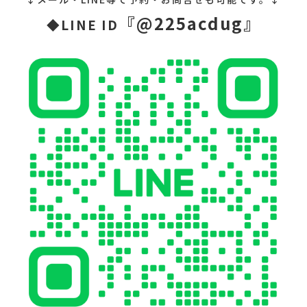
『@225acdug』
◆LINE ID