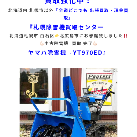
北海道内 札幌市以外
『全道どこでも 出張買取・現金買
取』
『札幌除雪機買取センター』
北海道札幌市 白石区
北広島市にお邪魔致しました
中古除雪機 買取 完了
ヤマハ除雪機『YT970ED』