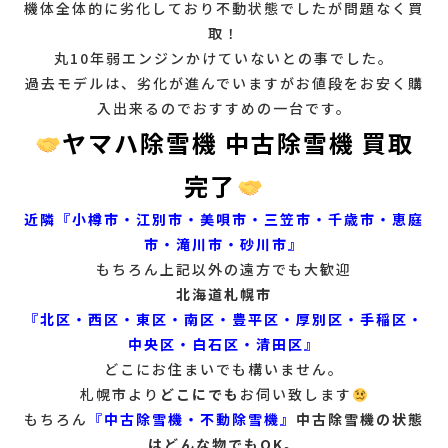
機体全体的に劣化しており不動状態でしたが問題なく買
取！
丸10年弱エンジンかけていないとの事でした。
過去モデルは、劣化が進んでいますがお値段をお安く購
入出来るのでおすすめの一台です。
ヤマハ除雪機 中古除雪機 買取
完了
近隣『小樽市・江別市・美唄市・三笠市・千歳市・恵庭
市・滝川市・砂川市』
もちろん上記以外の遠方でも大歓迎
北海道札幌市
『北区・西区・東区・南区・豊平区・厚別区・手稲区・
中央区・白石区・清田区』
どこにお住まいでも構いません。
札幌市より
どこにでも
お伺い致します
もちろん
『
中古除雪機・不動除雪機』
中古除雪機の状態
はどんな物でもOK。