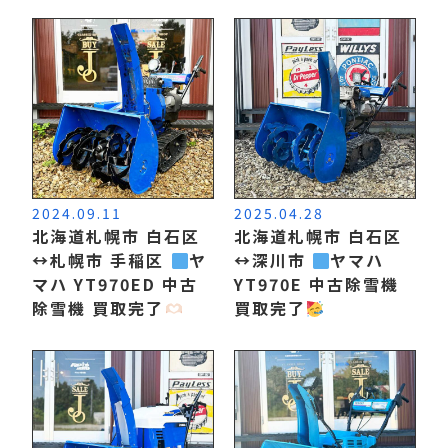
2024.09.11
2025.04.28
北海道札幌市 白石区
北海道札幌市 白石区
↔️
札幌市 手稲区
ヤ
↔️
深川市
ヤマハ
マハ YT970ED 中古
YT970E 中古除雪機
除雪機 買取完了
買取完了