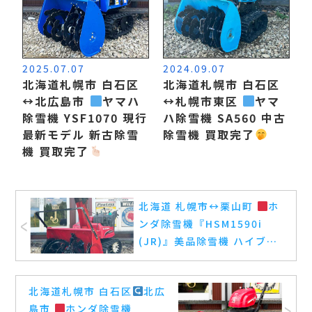
2025.07.07
2024.09.07
北海道札幌市 白石区
北海道札幌市 白石区
↔️
北広島市
ヤマハ
↔️
札幌市東区
ヤマ
除雪機 YSF1070 現行
ハ除雪機 SA560 中古
最新モデル 新古除雪
除雪機 買取完了
機 買取完了
北海道 札幌市
↔️
栗山町
ホ
ンダ除雪機『HSM1590i
(JR)』美品除雪機 ハイブリ
ッド オーガローリング搭載
機 買取完了
北海道札幌市 白石区
北広
島市
ホンダ除雪機