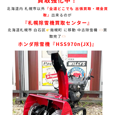
北海道内 札幌市以外
『
全道どこでも 出張買取・現金買
取』
出来るのが
『札幌除雪機買取センター』
北海道札幌市 白石区
南幌町 に移動 中古除雪機
買
取完了
ホンダ除雪機『HSS970n(JX)』