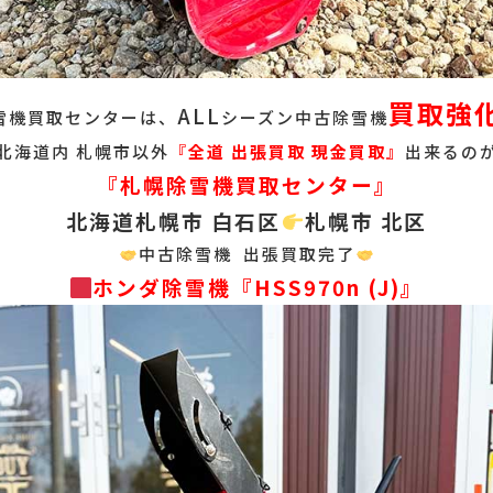
買取強
ALL
雪機買取センターは、
シーズン中古除雪機
北海道内 札幌市以外
『
全道 出張買取 現金買取』
出来るの
『札幌除雪機買取センター』
北海道札幌市 白石区
札幌市 北区
中古除雪機 出張買取完了
ホンダ除雪機『HSS970n (J)』