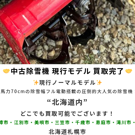
中古除雪機 現行モデル 買取完了
現行ノーマルモデル
9馬力70cmの除雪幅フル電動搭載の圧倒的大人気の除雪機
“北海道内”
どこでも買取可能でございます！
樽市・江別市・美唄市・三笠市・千歳市・恵庭市・滝川市
北海道札幌市