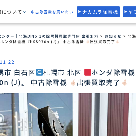
店について
ナカムラ除雪機
ヤ
中古除雪機を買いたい
ンター｜北海道No.1の除雪機買取専門店 出張無料
>
お知らせ
>
北海
ホンダ除雪機『HSS970n (J)』 中古除雪機
出張買取完了
 11:22
幌市 白石区
札幌市 北区
ホンダ除雪機
0n (J)』 中古除雪機
出張買取完了