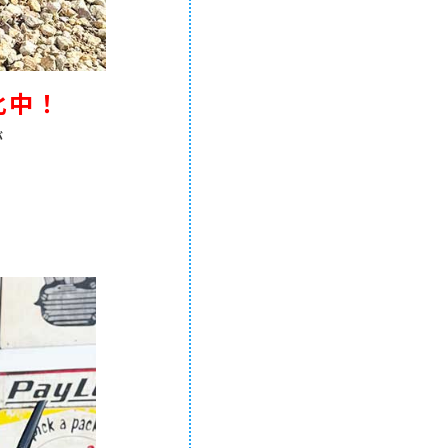
化中！
が