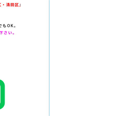
区・清田区』
でもOK。
下さい。