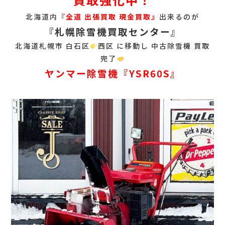
北海道内
『
全道 出張買取 現金買取』
出来るのが
『札幌除雪機買取センター』
北海道札幌市 白石区
西区 に移動し 中古除雪機 買取
完了
ヤンマー除雪機『YSR60S』