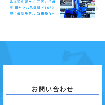
北海道札幌市 白石区
↔️
千歳
市
ヤマハ除雪機 YT660
現行最新モデル 新車艶々除
雪機 買取完了
お問い合わせ