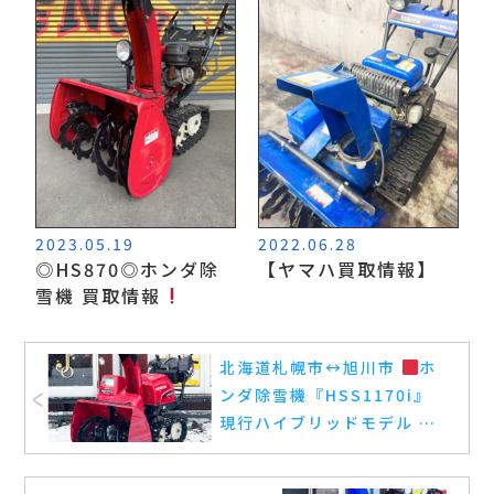
2023.05.19
2022.06.28
◎HS870◎ホンダ除
【ヤマハ買取情報】
雪機 買取情報
北海道札幌市
↔️
旭川市
ホ
ンダ除雪機『HSS1170i』
現行ハイブリッドモデル 中
古除雪機 買取完了