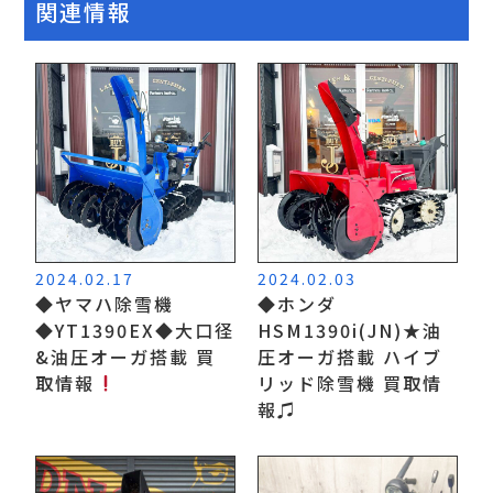
関連情報
2024.02.17
2024.02.03
◆ヤマハ除雪機
◆ホンダ
◆YT1390EX◆大口径
HSM1390i(JN)★油
&油圧オーガ搭載 買
圧オーガ搭載 ハイブ
取情報
リッド除雪機 買取情
報♫