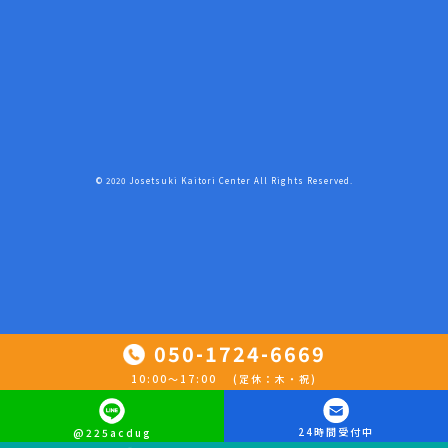
© 2020 Josetsuki Kaitori Center All Rights Reserved.
050-1724-6669
10:00〜17:00 (定休：木・祝)
24時間受付中
@225acdug