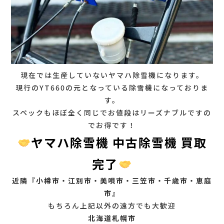
現在では生産していないヤマハ除雪機になります。
現行のYT660の元となっている除雪機になっておりま
す。
スペックもほぼ全く同じでお値段はリーズナブルですの
でお得です！
ヤマハ除雪機 中古除雪機 買取
完了
近隣『小樽市・江別市・美唄市・三笠市・千歳市・恵庭
市』
もちろん上記以外の遠方でも大歓迎
北海道札幌市