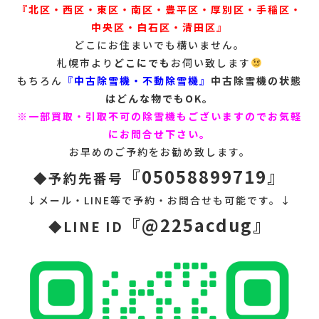
『北区・西区・東区・南区・豊平区・厚別区・手稲区・
中央区・白石区・清田区』
どこにお住まいでも構いません。
札幌市より
どこにでも
お伺い致します
もちろん
『
中古除雪機・不動除雪機』
中古除雪機の状態
はどんな物でもOK。
※一部買取・引取不可の除雪機もございますのでお気軽
にお問合せ下さい。
お早めのご予約をお勧め致します。
『05058899719』
◆予約先番号
↓メール・LINE等で予約・お問合せも可能です。↓
『@225acdug』
◆LINE ID