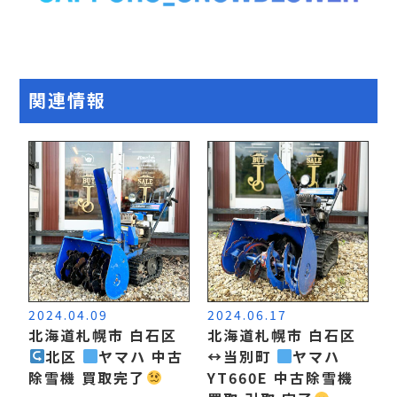
関連情報
2024.04.09
2024.06.17
北海道札幌市 白石区
北海道札幌市 白石区
北区
ヤマハ 中古
↔️
当別町
ヤマハ
除雪機 買取完了
YT660E 中古除雪機