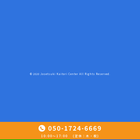
© 2020 Josetsuki Kaitori Center All Rights Reserved.
050-1724-6669
10:00〜17:00 (定休：木・祝)