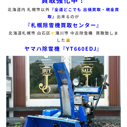
北海道内 札幌市以外
『全道どこでも 出張買取・現金買
取』
出来るのが
『札幌除雪機買取センター』
北海道札幌市 白石区
滝川市 中古除雪機 買取致しま
した
ヤマハ除雪機『YT660EDJ』