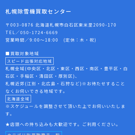
札幌除雪機買取センター
〒003-0876 北海道札幌市白石区東米里2090-170
TEL／050-1724-6669
営業時間／9:00〜18:00 (定休：木・祝)
■買取対象地域
スピード出張対応地域
札幌全域(中央区・北区・東区・西区・南区・豊平区・白
石区・手稲区・清田区・厚別区)、
札幌近郊(江別・北広島・石狩など)※お待たせすること
なくお伺いできる地域です。
北海道全域
※スケジュールを調整させて頂いた上でお伺いいたしま
す。
★店頭への持ち込みも大歓迎です。ご利用ください。