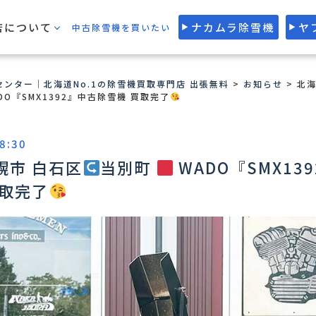
店について
ナカムラ除雪機
ヤ
中古除雪機を買いたい
ンター｜北海道No.1の除雪機買取専門店 出張無料
>
お知らせ
>
北海
DO『SMX1392』中古除雪機 買取完了
8:30
幌市 白石区
当別町
WADO『SMX13
買取完了