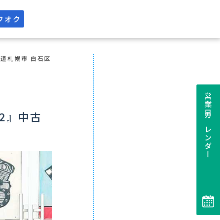
フオク
道札幌市 白石区
営業日カレンダー
92』中古