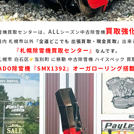
買取強
ALL
雪機買取センターは、
シーズン中古除雪機
道内 札幌市以外『
全道どこでも 出張買取・現金買取』
出来
『札幌除雪機買取センター』
なんです。
札幌市 白石区
当別町 に移動 中古除雪機 ハイスペック 買
ADO除雪機『SMX1392』オーガローリング搭