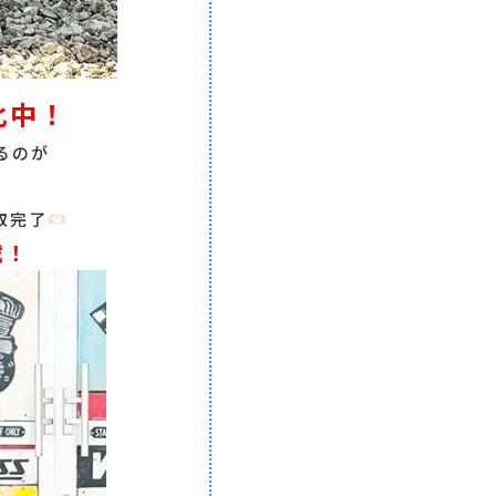
化中！
るのが
取完了
載！