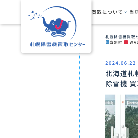
HOME
買取について
当
札幌除雪機買取セ
当別町
WA
2024.06.22 
北海道札
除雪機 