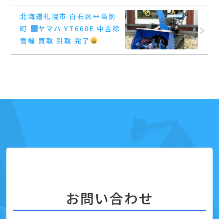
北海道札幌市 白石区
↔️
当別
町
ヤマハ YT660E 中古除
雪機 買取 引取 完了
お問い合わせ