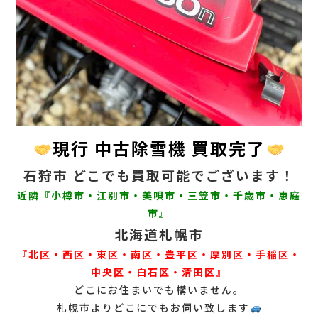
現行 中古除雪機 買取完了
石狩市 どこでも買取可能でございます！
近隣『小樽市・江別市・美唄市・三笠市・千歳市・恵庭
市』
北海道札幌市
『北区・西区・東区・南区・豊平区・厚別区・手稲区・
中央区・白石区・清田区』
どこにお住まいでも構いません。
札幌市よりどこにでもお伺い致します