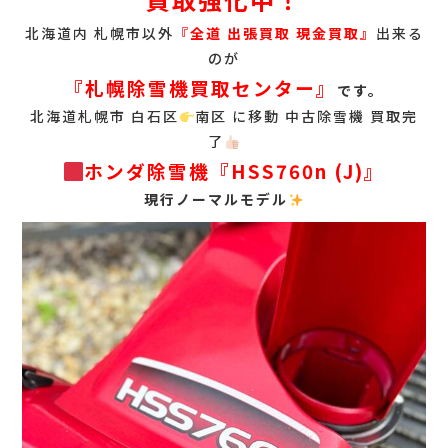
北海道内 札幌市以外
『
全道 出張買取 現金買取』
出来る
のが
『札幌除雪機買取センター』
です。
北海道札幌市 白石区
南区 に移動 中古除雪機 買取完
了
ホンダ除雪機『HSS760n (J)』
現行ノーマルモデル