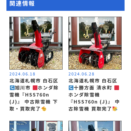
関連情報
2024.06.18
2024.06.28
北海道札幌市 白石区
北海道札幌市 白石区
旭川市
ホンダ除
十勝方面 清水町
雪機『HSS760n
ホンダ除雪機
(J)』 中古除雪機 下
『HSS760n (J)』 中
取・買取完了
古除雪機 買取完了