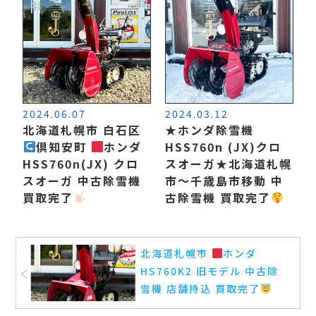
2024.06.07
2024.03.12
北海道札幌市 白石区
★ホンダ除雪機
倶知安町
ホンダ
HSS760n (JX)クロ
HSS760n(JX) クロ
スオーガ★北海道札幌
スオーガ 中古除雪機
市〜千歳島市移動 中
買取完了
古除雪機 買取完了
北海道札幌市
ホンダ
HS760K2 旧モデル 中古除
雪機 店舗持込 買取完了