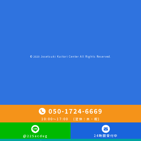
© 2020 Josetsuki Kaitori Center All Rights Reserved.
050-1724-6669
10:00〜17:00 (定休：木・祝)
24時間受付中
@225acdug