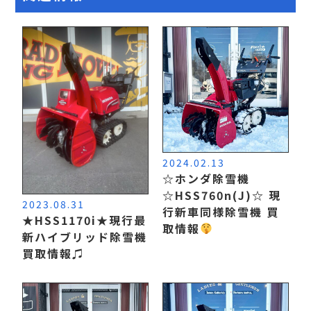
2024.02.13
☆ホンダ除雪機
☆HSS760n(J)☆ 現
2023.08.31
行新車同様除雪機 買
★HSS1170i★現行最
取情報
新ハイブリッド除雪機
買取情報♫