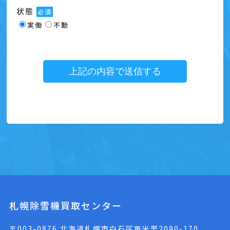
状態
必須
実働
不動
札幌除雪機買取センター
〒003-0876 北海道札幌市白石区東米里2090-170