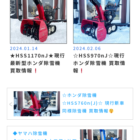
2024.01.14
2024.02.06
★HSS1170nJ★現行
☆HSS970nJ☆現行
最新型ホンダ除雪機
ホンダ除雪機 買取情
買取情報
報
☆ホンダ除雪機
☆HSS760n(J)☆ 現行新車
同様除雪機 買取情報
◆ヤマハ除雪機