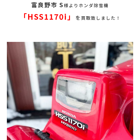
富良野市 S
様よりホンダ除雪機
「HSS1170i
」
を
買取致しました！