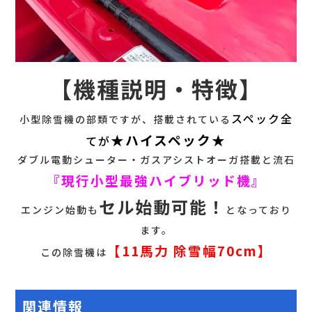
【機種説明・特徴】
スペック全
小型除雪機の部類ですが、搭載されている
★ハイスペック★
てが
ダブル電動シューター・ガスアシストオーガ搭載と流石
『現行小型最強ハイブリッド機』
セル始動可能！
エンジン始動も
となっており
ます。
【11馬力 除雪幅70cm】
この除雪機は
関連情報