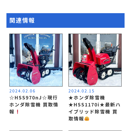
関連情報
2024.02.06
2024.02.15
☆HSS970nJ☆現行
★ホンダ除雪機
ホンダ除雪機 買取情
★HSS1170i★最新ハ
報
イブリッド除雪機 買
取情報