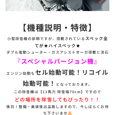
【機種説明・特徴】
スペック全
小型除雪機の部類ですが、搭載されている
てが★ハイスペック★
ダブル電動シューター・ガスアシストオーガ搭載と流石
『スペシャルバージョン機』
セル始動可能！リコイル
エンジン始動も
始動可能！
となっております。
この除雪機は【11馬力 除雪幅70cm】ですので
どの場所を除雪してもぴったり！！
後日！整備・美装後出品致しますので、今しばらくお待
ち下さいませ