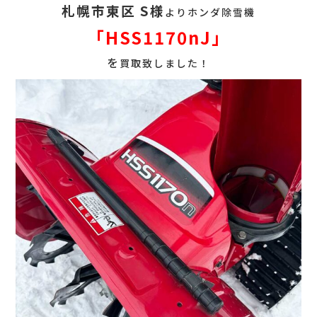
札幌市東区 S様
よりホンダ除雪機
「HSS1170nJ
」
を
買取致しました！