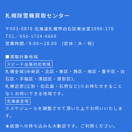
札幌除雪機買取センター
〒003-0876 北海道札幌市白石区東米里2090-170
TEL／050-1724-6669
営業時間／9:00〜18:00 (定休：木・祝)
■買取対象地域
スピード出張対応地域
札幌全域(中央区・北区・東区・西区・南区・豊平区・白
石区・手稲区・清田区・厚別区)、
札幌近郊(江別・北広島・石狩など)※お待たせすること
なくお伺いできる地域です。
北海道全域
※スケジュールを調整させて頂いた上でお伺いいたしま
す。
★店頭への持ち込みも大歓迎です。ご利用ください。