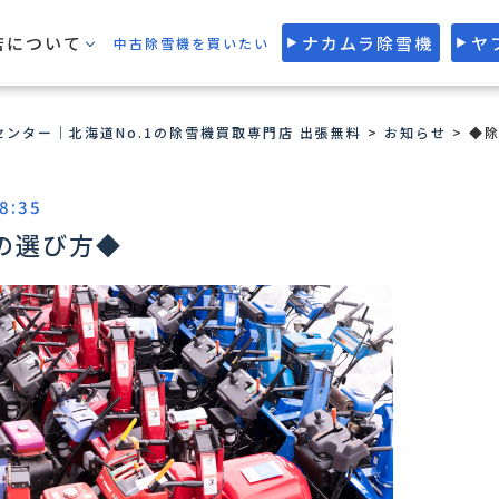
店について
ナカムラ除雪機
ヤ
中古除雪機を買いたい
ンター｜北海道No.1の除雪機買取専門店 出張無料
>
お知らせ
>
◆
8:35
の選び方◆