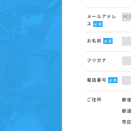
メールアドレ
ス
必須
お名前
必須
フリガナ
電話番号
必須
ご住所
郵
都
市