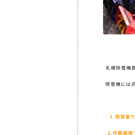
札幌除雪機
除雪機には
1.積雪量
2.作業面積