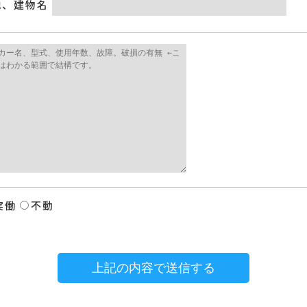
地、建物名
実働
不動