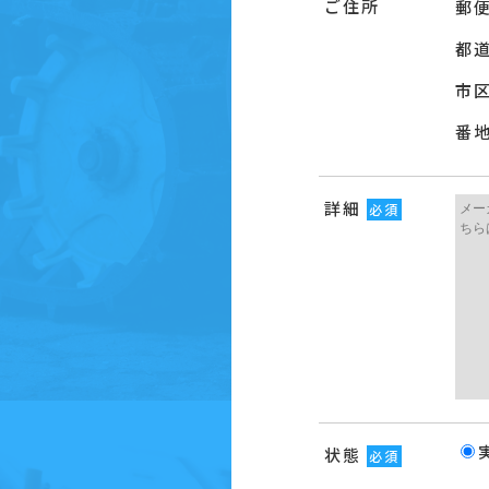
ご住所
郵
都
市
番
詳細
必須
状態
必須