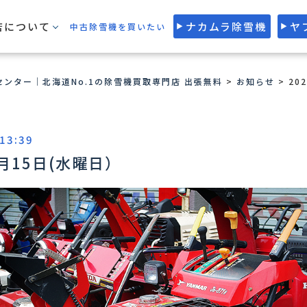
店について
ナカムラ除雪機
ヤ
中古除雪機を買いたい
ンター｜北海道No.1の除雪機買取専門店 出張無料
>
お知らせ
>
20
 13:39
6月15日(水曜日）