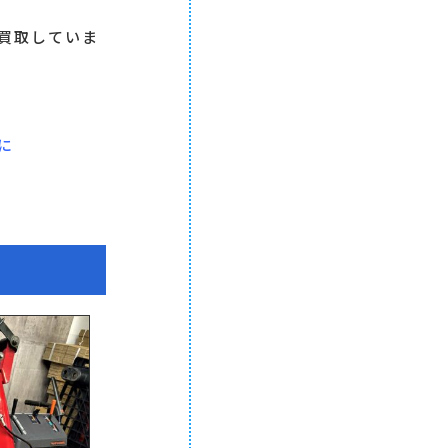
買取していま
に