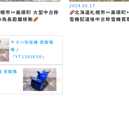
4
2024.05.17
札幌市
↔️
美瑛町 大型中古除
北海道札幌市
↔️
美瑛町
↔
の為長距離移動
雪機配達後中古除雪機買
ヤマハ除雪機 買取情
報♪
『YT1390EXR』
機 買取情
』