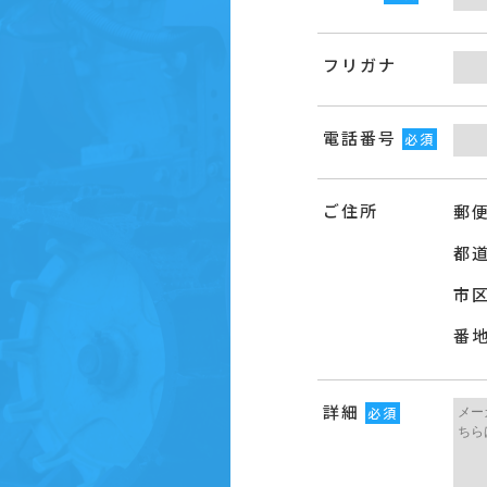
フリガナ
電話番号
必須
ご住所
郵
都
市
番
詳細
必須