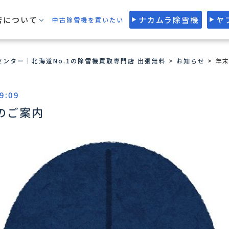
店について
ナカムラ除雪機
ヤ
中古除雪機を買いたい
ンター｜北海道No.1の除雪機買取専門店 出張無料
>
お知らせ
>
年
9:09
のご案内