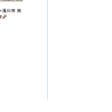
️
滝川市 除
取