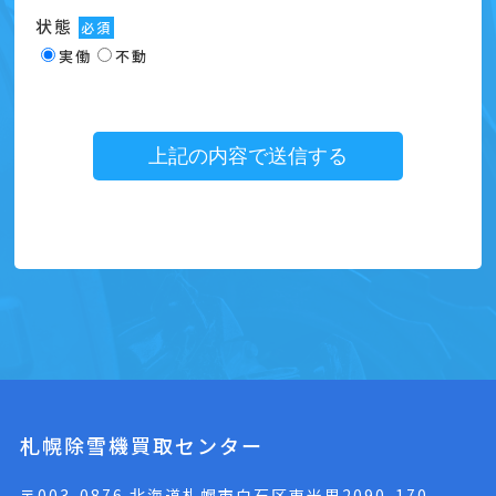
状態
必須
実働
不動
札幌除雪機買取センター
〒003-0876 北海道札幌市白石区東米里2090-170