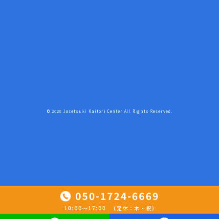
© 2020 Josetsuki Kaitori Center All Rights Reserved.
050-1724-6669
10:00〜17:00 (定休：木・祝)