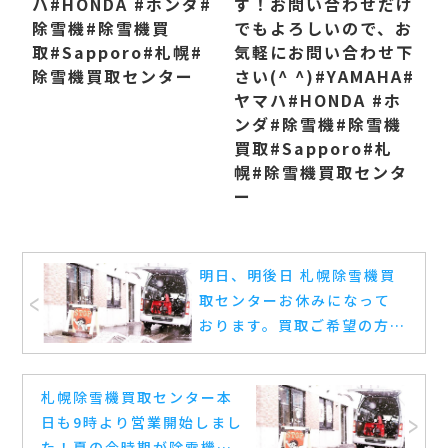
ハ #HONDA #ホンダ #
す！ お問い合わせだけ
除雪機#除雪機買
でもよろしいので、お
取 #Sapporo#札幌 #
気軽にお問い合わせ下
除雪機買取センター
さい(^ ^) #YAMAHA#
ヤマハ #HONDA #ホ
ンダ #除雪機#除雪機
買取 #Sapporo#札
幌 #除雪機買取センタ
ー
明日、明後日 札幌除雪機買
取センターお休みになって
おります。 買取ご希望の方は
電話&メールは受け付けてお
りますのでご気軽にどうぞ
札幌除雪機買取センター本
(^^) #除雪機 #買取 #札幌
日も9時より営業開始しまし
#ホンダ #ヤマハ
た！ 夏の今時期が除雪機の