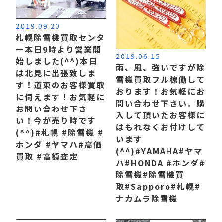
2019.09.20
札幌除雪機買取センタ
ー本日9時より営業開
2019.06.15
始しました(^^) 本日
雨、風、強いですが除
は北見に出張致しま
雪機買取フル稼働して
す！道東のお客様買取
おります！お気軽にお
に伺えます！お気軽に
問い合わせ下さい。 購
お問い合わせ下さ
入して頂いたお客様に
い！ 今が売り時です
はもれなくお付けして
(^^) #札幌 #除雪機 #
います
ホンダ #ヤマハ #高価
(^^) #YAMAHA#ヤマ
買取 #高額査定
ハ #HONDA #ホンダ #
除雪機#除雪機買
取 #Sapporo#札幌 #
ナカムラ除雪機