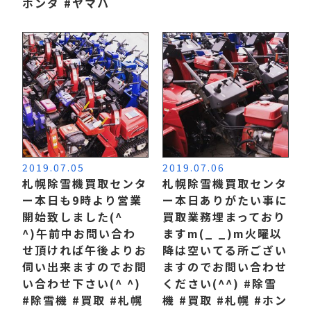
ホンダ #ヤマハ
2019.07.05
2019.07.06
札幌除雪機買取センタ
札幌除雪機買取センタ
ー本日も9時より営業
ー本日ありがたい事に
開始致しました(^
買取業務埋まっており
^) 午前中お問い合わ
ますm(_ _)m 火曜以
せ頂ければ午後よりお
降は空いてる所ござい
伺い出来ますのでお問
ますのでお問い合わせ
い合わせ下さい(^ ^)
ください(^^) #除雪
#除雪機 #買取 #札幌
機 #買取 #札幌 #ホン