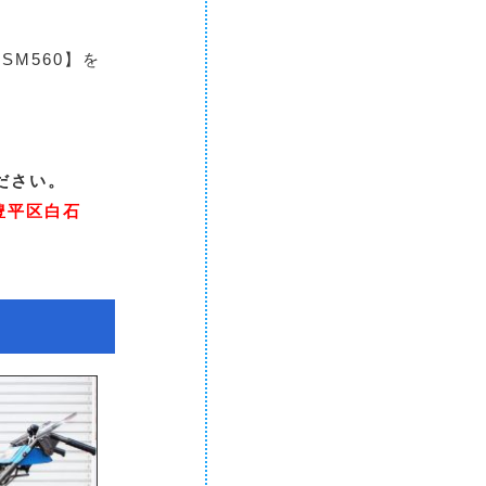
M560】を
ださい。
豊平区白石