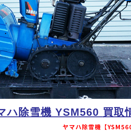
マハ除雪機 YSM560
買取
ヤマハ除雪機【YSM56