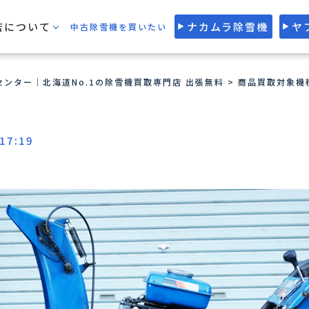
店について
ナカムラ除雪機
ヤ
中古除雪機を買いたい
ンター｜北海道No.1の除雪機買取専門店 出張無料
>
商品買取対象機
 17:19