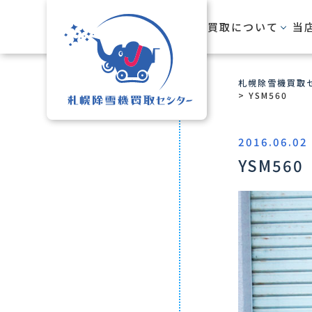
HOME
買取について
当
札幌除雪機買取セ
>
YSM560
2016.06.02
YSM560