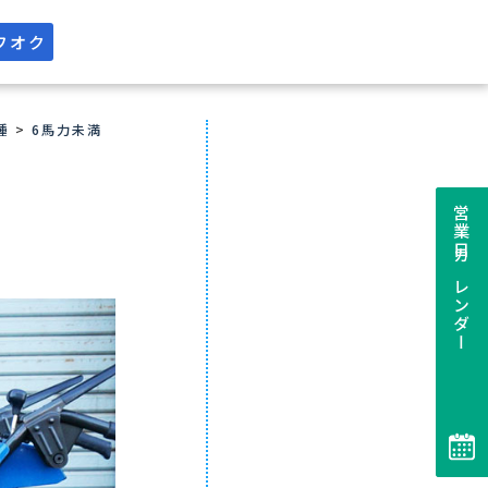
フオク
種
>
6馬力未満
営業日カレンダー