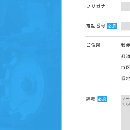
フリガナ
電話番号
必須
ご住所
郵
都
市
番
詳細
必須